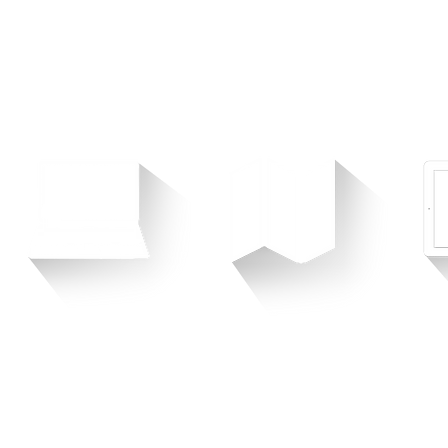
S'APPUIE SUR UN RÉSEAU DE PARTENAIRE
Web
Print
Catalogues, affiches,
Du site vitrine au site
L'Ipad es
brochures, flyers, PLV,
E-commerce, nous
présen
kakémono...
concevons votre
ou vot
Nous concevons tous
image sur le web
concev
vos supports de
selon vos besoins.
qu
communication